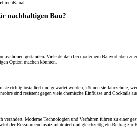
nehmen
Kanal
für nachhaltigen Bau?
alinnovationen gestanden. Viele denken bei modernem Bauvorhaben zuer
altigen Option machen könnten.
 sie richtig installiert und gewartet werden, können sie Jahrzehnte, we
ohre sind resistent gegen viele chemische Einflüsse und Cocktails au
ich verändert. Moderne Technologien und Verfahren führen zu einer gest
ird der Ressourceneinsatz minimiert und gleichzeitig ein Beitrag zur Kr